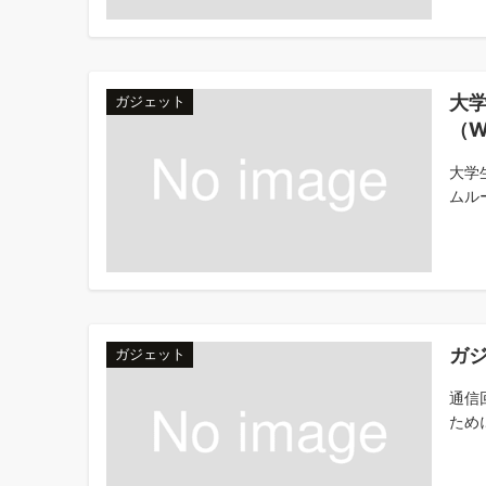
大
ガジェット
（W
大学
ムルー
ガ
ガジェット
通信
ため